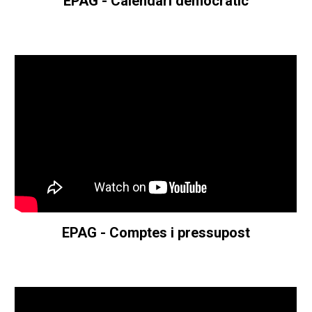
EPAG - C
alendari democràtic
EPAG - C
omptes i pressupost