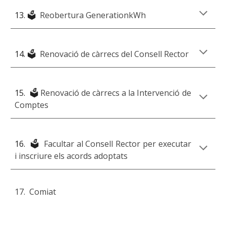
13.
🗳️
Reobertura GenerationkWh
1
4
. 🗳️
Renovació de càrrecs del Consell Rector
15.
🗳️
Renovació de càrrecs a la Intervenció de
Comptes
16. 🗳️
Facultar al Consell Rector per executar
i inscriure els acords adoptats
17.
Comiat