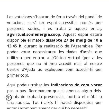
Les votacions s’hauran de fer a través del panell de
votacions, serà un espai accessible només per
persones sòcies, i es troba a aquest enllaç:
agvirtual.somenergia.coop
. Aquest espai estarà
disponible el mateix
dissabte 27 de maig de 10 a
13.45 h
, durant la realització de l'Assemblea. Per
poder votar necessitareu les dades d’accés que
utilitzeu per entrar a l’Oficina Virtual (per a les
persones que no hi heu accedit mai, al nostre
Centre d’Ajuda us expliquem
com accedir-hi per
primer cop
).
Aquí podeu trobar les
indicacions de com votar
pas a pas. Recomanem que si aneu a algun dels
espais de trobada presencials, porteu el mòbil o
una tauleta. Tot i això, hi haurà dispositius per
votar i acompanyament per qui ho necessiti.