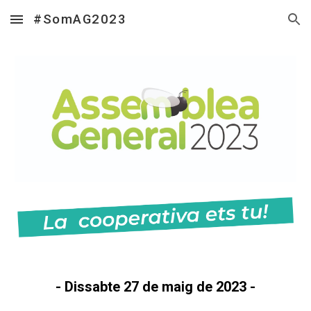
#SomAG2023
Skip to main content
Skip to navigation
- Dissabte
27
de
maig
de 202
3
-