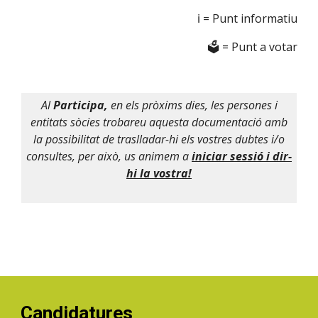
ℹ️ = Punt informatiu
🗳️ = Punt a votar
Al
Participa,
en els pròxims dies, les persones i
entitats sòcies trobareu aquesta documentació amb
la possibilitat de traslladar-hi els vostres dubtes i/o
consultes, per això
, us animem a
iniciar sessió i dir-
hi la vostra!
Candidatures