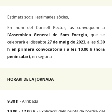
Estimats socis i estimades sòcies,
En nom del Consell Rector, us convoquem a
l’
Assemblea General de Som Energia
, que se
celebrarà el dissabte
27
de
maig
de 202
3
, a les
9.30
h en primera convocatòria i a les 10.00 h (hora
peninsular)
, en segona.
HORARI DE LA JORNADA
9.30 h
- Arribada
10.00 - 12.00 h
- Explicació dels punts de l
'
ordre del